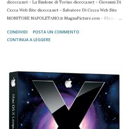
dicecca.net - La Sindone di Torino dicecca.net - Giovanni Di
Cecca Web Site dicecca.net - Salvatore Di Cecca Web Site
MONITORE NAPOLETANO.it MagnaPicture.com - Photo
Agency Lista di Comandi Linux Shell Lista di Comandi Linux
CONDIVIDI
POSTA UN COMMENTO
Mozilla FireFox / Thunderbird / FileZilla Portable FireFox
CONTINUA A LEGGERE
Download localizzati FireFox Portable - Pagina download
localizzati ThunterBird Portable - Pagina dei download
localizzati FileZilla Portable Avast Avast Download Avast
Registrazione Vecchie versioni Avast Attivazione della
copia gratuita per 1 anno Adobe Reader Get Adobe Acrobat
e Adobe Reader Cartella tutte le versioni Adobe Reader da
scaricare offline Microsoft 365 Accedere ad area riservata
Microsoft 365 Scarica Office (365 o versione unica) dal Sito
Microsoft Windows 365 VideoLAN VLC Video Player Pagina
di Download di VLC Pix Resizer for Windows Pagina
dell'autore del progr...