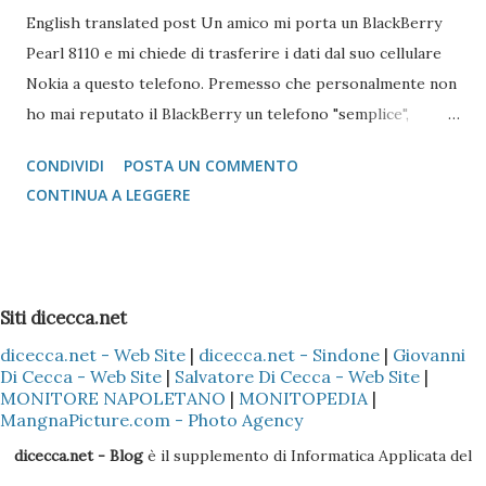
English translated post Un amico mi porta un BlackBerry
Pearl 8110 e mi chiede di trasferire i dati dal suo cellulare
Nokia a questo telefono. Premesso che personalmente non
ho mai reputato il BlackBerry un telefono "semplice",
l'operazione si è reputata piuttosto complessa. Scartata
CONDIVIDI
POSTA UN COMMENTO
l'idea di mandare i vcard via bluetooth (come si fa con quasi
CONTINUA A LEGGERE
tutti i Nokia e Samsung), l'unica alternativa è quella di
appoggiarsi a Microsoft Outlook !!! Come fare? 1 -
Installare il Microsoft Outlook (XP o 2003) nel proprio PC
2 - Installare (nel caso specifico del Nokia) il programma
Siti dicecca.net
Nokia PC Suite 3 - Sincronizzare solo la Rubrica
dicecca.net - Web Site
|
dicecca.net - Sindone
|
Giovanni
(ovviamente dipende sempre se il cellulare Nokia è il Vostro
Di Cecca - Web Site
|
Salvatore Di Cecca - Web Site
|
o di un Vostro amico) del Nokia con l'Outlook, così che tutti
MONITORE NAPOLETANO
|
MONITOPEDIA
|
i dati presenti nella Rubrica siano copiati nella sezione
MangnaPicture.com - Photo Agency
Contatti dell'Outlook 4 - Scaricare l'ultima versione del
dicecca.net - Blog
è il supplemento di Informatica Applicata del
BlackBerry Desktop Manager (se il pacchetto è quello