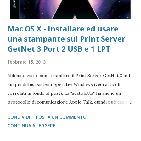
Mac OS X - Installare ed usare
una stampante sul Print Server
GetNet 3 Port 2 USB e 1 LPT
febbraio 15, 2013
Abbiamo visto come installare il Print Server GetNet 3 in 1
sui più diffusi sistemi operativi Windows (vedi articoli
correlati in fondo al post). La "scatoletta" ha anche un
protocollo di comunicazione Apple Talk, quindi può essere
collegata (fare da tramite) anche a stampanti che abbiano la
CONDIVIDI
POSTA UN COMMENTO
gestione post script integrata (quasi tutte le stampanti
CONTINUA A LEGGERE
salvo quelle del gruppo Ricoh che hanno bisogno di un
apposito moduol installato) sul Mac. Print Server GetNet 1