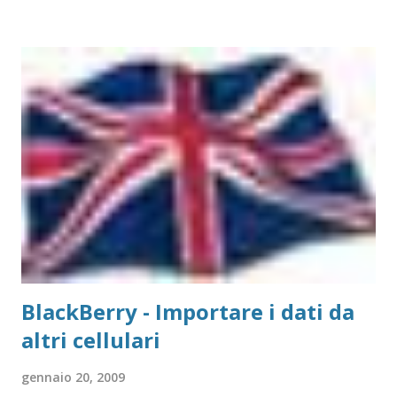
Parallela e 2 USB Il metodo di installazione è molto simile a
quello visto su Windows, con la differenza sostanziale che
non è necessario scegliere tra moltissimi modelli, ma si
gestisce in modo più semplice. Purtroppo sul Mac non è
possibile (allo stato attuale) collegare print server di tipo
TP-Link, ovvero replicatori di porta USB su Lan, in quanto
non esiste un driver adatto. Detto questo, consideriamo la
stampante che vogliamo collegare al Mac. Il caso che
abbiamo usato nei precedenti post,...
BlackBerry - Importare i dati da
altri cellulari
gennaio 20, 2009