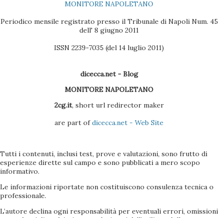
MONITORE NAPOLETANO
Vodafone, la versione sul CD non è molto efficac...
Periodico mensile registrato presso il Tribunale di Napoli Num. 45
dell' 8 giugno 2011
ISSN 2239-7035 (del 14 luglio 2011)
dicecca.net - Blog
MONITORE NAPOLETANO
2cg.it
, short url redirector maker
are part of
dicecca.net - Web Site
Tutti i contenuti, inclusi test, prove e valutazioni, sono frutto di
esperienze dirette sul campo e sono pubblicati a mero scopo
informativo.
Le informazioni riportate non costituiscono consulenza tecnica o
professionale.
L’autore declina ogni responsabilità per eventuali errori, omissioni