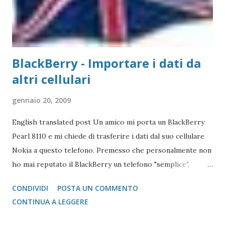
abbiamo usato nei precedenti post,...
BlackBerry - Importare i dati da
altri cellulari
gennaio 20, 2009
English translated post Un amico mi porta un BlackBerry
Pearl 8110 e mi chiede di trasferire i dati dal suo cellulare
Nokia a questo telefono. Premesso che personalmente non
ho mai reputato il BlackBerry un telefono "semplice",
l'operazione si è reputata piuttosto complessa. Scartata
CONDIVIDI
POSTA UN COMMENTO
l'idea di mandare i vcard via bluetooth (come si fa con quasi
CONTINUA A LEGGERE
tutti i Nokia e Samsung), l'unica alternativa è quella di
appoggiarsi a Microsoft Outlook !!! Come fare? 1 -