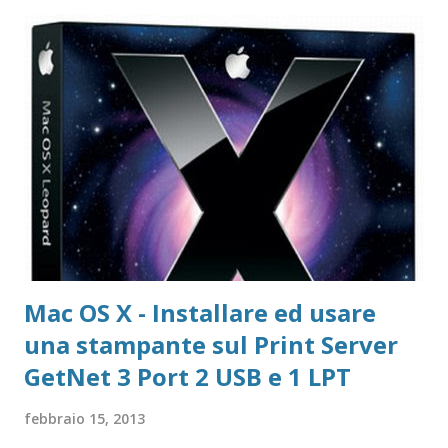
Registrazione Vecchie versioni Avast Attivazione della
copia gratuita per 1 anno Adobe Reader Get Adobe Acrobat
e Adobe Reader Cartella tutte le versioni Adobe Reader da
scaricare offline Microsoft 365 Accedere ad area riservata
Microsoft 365 Scarica Office (365 o versione unica) dal Sito
Microsoft Windows 365 VideoLAN VLC Video Player Pagina
di Download di VLC Pix Resizer for Windows Pagina
dell'autore del progr...
Mac OS X - Installare ed usare
una stampante sul Print Server
GetNet 3 Port 2 USB e 1 LPT
febbraio 15, 2013