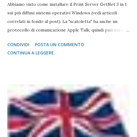
Abbiamo visto come installare il Print Server GetNet 3 in 1
sui più diffusi sistemi operativi Windows (vedi articoli
correlati in fondo al post). La "scatoletta" ha anche un
protocollo di comunicazione Apple Talk, quindi può essere
collegata (fare da tramite) anche a stampanti che abbiano la
CONDIVIDI
POSTA UN COMMENTO
gestione post script integrata (quasi tutte le stampanti
CONTINUA A LEGGERE
salvo quelle del gruppo Ricoh che hanno bisogno di un
apposito moduol installato) sul Mac. Print Server GetNet 1
Parallela e 2 USB Il metodo di installazione è molto simile a
quello visto su Windows, con la differenza sostanziale che
non è necessario scegliere tra moltissimi modelli, ma si
gestisce in modo più semplice. Purtroppo sul Mac non è
possibile (allo stato attuale) collegare print server di tipo
TP-Link, ovvero replicatori di porta USB su Lan, in quanto
non esiste un driver adatto. Detto questo, consideriamo la
stampante che vogliamo collegare al Mac. Il caso che