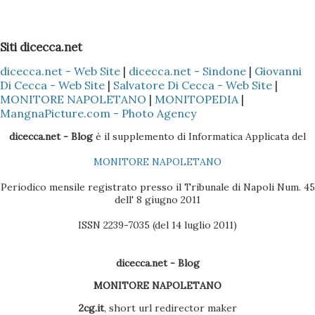
Installare il Microsoft Outlook (XP o 2003) nel proprio PC
2 - Installare (nel caso specifico del Nokia) il programma
Siti dicecca.net
Nokia PC Suite 3 - Sincronizzare solo la Rubrica
dicecca.net - Web Site
|
dicecca.net - Sindone
|
Giovanni
(ovviamente dipende sempre se il cellulare Nokia è il Vostro
Di Cecca - Web Site
|
Salvatore Di Cecca - Web Site
|
o di un Vostro amico) del Nokia con l'Outlook, così che tutti
MONITORE NAPOLETANO
|
MONITOPEDIA
|
i dati presenti nella Rubrica siano copiati nella sezione
MangnaPicture.com - Photo Agency
Contatti dell'Outlook 4 - Scaricare l'ultima versione del
dicecca.net - Blog
è il supplemento di Informatica Applicata del
BlackBerry Desktop Manager (se il pacchetto è quello
MONITORE NAPOLETANO
Vodafone, la versione sul CD non è molto efficac...
Periodico mensile registrato presso il Tribunale di Napoli Num. 45
dell' 8 giugno 2011
ISSN 2239-7035 (del 14 luglio 2011)
dicecca.net - Blog
MONITORE NAPOLETANO
2cg.it
, short url redirector maker