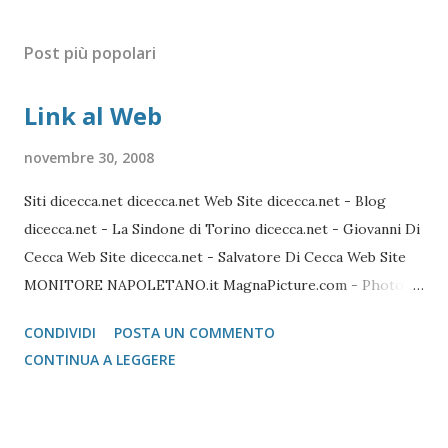
Post più popolari
Link al Web
novembre 30, 2008
Siti dicecca.net dicecca.net Web Site dicecca.net - Blog
dicecca.net - La Sindone di Torino dicecca.net - Giovanni Di
Cecca Web Site dicecca.net - Salvatore Di Cecca Web Site
MONITORE NAPOLETANO.it MagnaPicture.com - Photo
Agency Lista di Comandi Linux Shell Lista di Comandi Linux
CONDIVIDI
POSTA UN COMMENTO
Mozilla FireFox / Thunderbird / FileZilla Portable FireFox
CONTINUA A LEGGERE
Download localizzati FireFox Portable - Pagina download
localizzati ThunterBird Portable - Pagina dei download
localizzati FileZilla Portable Avast Avast Download Avast