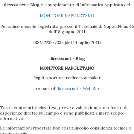
Contatti dell'Outlook 4 - Scaricare l'ultima versione del
dicecca.net - Blog
è il supplemento di Informatica Applicata del
BlackBerry Desktop Manager (se il pacchetto è quello
MONITORE NAPOLETANO
Vodafone, la versione sul CD non è molto efficac...
Periodico mensile registrato presso il Tribunale di Napoli Num. 45
dell' 8 giugno 2011
ISSN 2239-7035 (del 14 luglio 2011)
dicecca.net - Blog
MONITORE NAPOLETANO
2cg.it
, short url redirector maker
are part of
dicecca.net - Web Site
Tutti i contenuti, inclusi test, prove e valutazioni, sono frutto di
esperienze dirette sul campo e sono pubblicati a mero scopo
informativo.
Le informazioni riportate non costituiscono consulenza tecnica o
professionale.