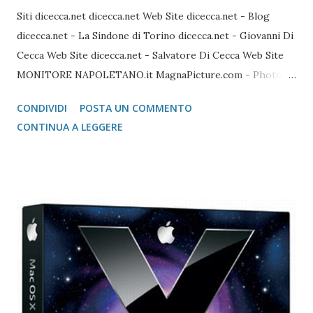
Siti dicecca.net dicecca.net Web Site dicecca.net - Blog
dicecca.net - La Sindone di Torino dicecca.net - Giovanni Di
Cecca Web Site dicecca.net - Salvatore Di Cecca Web Site
MONITORE NAPOLETANO.it MagnaPicture.com - Photo
Agency Lista di Comandi Linux Shell Lista di Comandi Linux
CONDIVIDI
POSTA UN COMMENTO
Mozilla FireFox / Thunderbird / FileZilla Portable FireFox
CONTINUA A LEGGERE
Download localizzati FireFox Portable - Pagina download
localizzati ThunterBird Portable - Pagina dei download
localizzati FileZilla Portable Avast Avast Download Avast
Registrazione Vecchie versioni Avast Attivazione della
copia gratuita per 1 anno Adobe Reader Get Adobe Acrobat
e Adobe Reader Cartella tutte le versioni Adobe Reader da
scaricare offline Microsoft 365 Accedere ad area riservata
Microsoft 365 Scarica Office (365 o versione unica) dal Sito
Microsoft Windows 365 VideoLAN VLC Video Player Pagina
di Download di VLC Pix Resizer for Windows Pagina