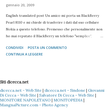
gennaio 20, 2009
English translated post Un amico mi porta un BlackBerry
Pearl 8110 e mi chiede di trasferire i dati dal suo cellulare
Nokia a questo telefono. Premesso che personalmente non
ho mai reputato il BlackBerry un telefono "semplice",
l'operazione si è reputata piuttosto complessa. Scartata
CONDIVIDI
POSTA UN COMMENTO
l'idea di mandare i vcard via bluetooth (come si fa con quasi
CONTINUA A LEGGERE
tutti i Nokia e Samsung), l'unica alternativa è quella di
appoggiarsi a Microsoft Outlook !!! Come fare? 1 -
Installare il Microsoft Outlook (XP o 2003) nel proprio PC
2 - Installare (nel caso specifico del Nokia) il programma
Siti dicecca.net
Nokia PC Suite 3 - Sincronizzare solo la Rubrica
dicecca.net - Web Site
|
dicecca.net - Sindone
|
Giovanni
(ovviamente dipende sempre se il cellulare Nokia è il Vostro
Di Cecca - Web Site
|
Salvatore Di Cecca - Web Site
|
o di un Vostro amico) del Nokia con l'Outlook, così che tutti
MONITORE NAPOLETANO
|
MONITOPEDIA
|
i dati presenti nella Rubrica siano copiati nella sezione
MangnaPicture.com - Photo Agency