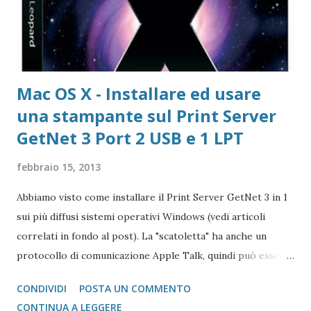
dell'autore del progr...
Mac OS X - Installare ed usare
una stampante sul Print Server
GetNet 3 Port 2 USB e 1 LPT
febbraio 15, 2013
Abbiamo visto come installare il Print Server GetNet 3 in 1
sui più diffusi sistemi operativi Windows (vedi articoli
correlati in fondo al post). La "scatoletta" ha anche un
protocollo di comunicazione Apple Talk, quindi può essere
collegata (fare da tramite) anche a stampanti che abbiano la
CONDIVIDI
POSTA UN COMMENTO
gestione post script integrata (quasi tutte le stampanti
CONTINUA A LEGGERE