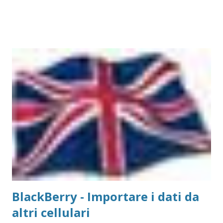
salvo quelle del gruppo Ricoh che hanno bisogno di un
apposito moduol installato) sul Mac. Print Server GetNet 1
Parallela e 2 USB Il metodo di installazione è molto simile a
quello visto su Windows, con la differenza sostanziale che
non è necessario scegliere tra moltissimi modelli, ma si
gestisce in modo più semplice. Purtroppo sul Mac non è
possibile (allo stato attuale) collegare print server di tipo
TP-Link, ovvero replicatori di porta USB su Lan, in quanto
non esiste un driver adatto. Detto questo, consideriamo la
stampante che vogliamo collegare al Mac. Il caso che
abbiamo usato nei precedenti post,...
BlackBerry - Importare i dati da
altri cellulari