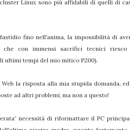
cluster Linux sono più affidabili di quelli di ca
stidio fino nell'anima, la impossibilità di ave
a che con immensi sacrifici tecnici riesco
li ultimi tempi del mio mitico P200).
Web la risposta alla mia stupida domanda, ed
poste ad altri problemi, ma non a questo!
erata" necessità di riformattare il PC principa
dell'ultima piastra madre, avverto fortemente 