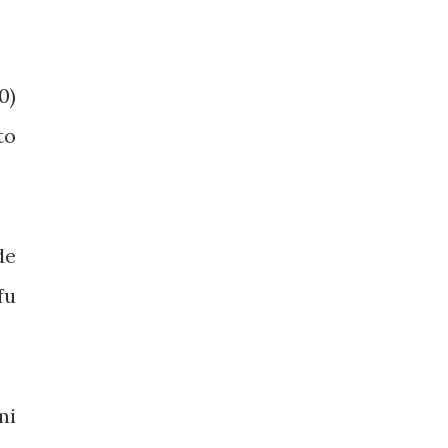
0)
to
de
fu
mi