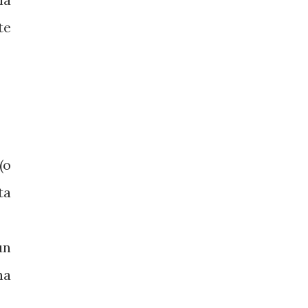
te
(o
ta
un
ha