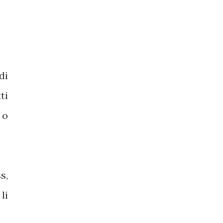
di
ti
 o
s,
li