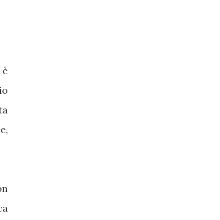
 è
io
ta
e,
on
ca