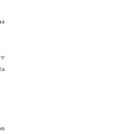
ha
re
ta
on