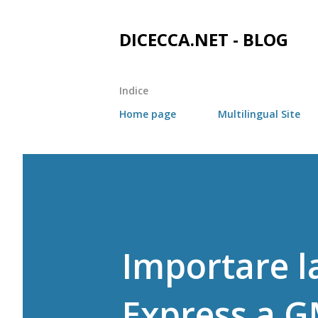
DICECCA.NET - BLOG
Indice
Home page
Multilingual Site
Importare l
Express a G