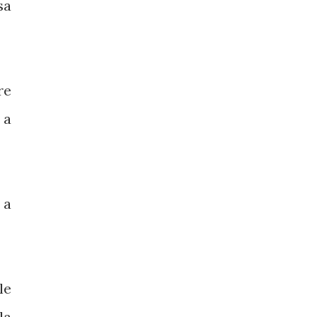
sa
re
 a
 a
le
la