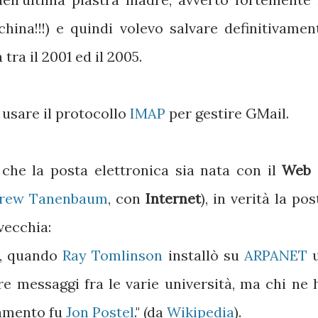
china!!!) e quindi volevo salvare definitivamen
tra il 2001 ed il 2005.
 usare il protocollo
IMAP
per gestire GMail.
 che la posta elettronica sia nata con il
Web
rew Tanenbaum
, con
Internet
), in verità la pos
vecchia:
72, quando
Ray Tomlinson
installò su
ARPANET
e messaggi fra le varie università, ma chi ne 
namento fu
Jon Postel
." (da
Wikipedia
).