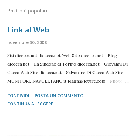
Post più popolari
Link al Web
novembre 30, 2008
Siti dicecca.net dicecca.net Web Site dicecca.net - Blog
dicecca.net - La Sindone di Torino dicecca.net - Giovanni Di
Cecca Web Site dicecca.net - Salvatore Di Cecca Web Site
MONITORE NAPOLETANO.it MagnaPicture.com - Photo
Agency Lista di Comandi Linux Shell Lista di Comandi Linux
CONDIVIDI
POSTA UN COMMENTO
Mozilla FireFox / Thunderbird / FileZilla Portable FireFox
CONTINUA A LEGGERE
Download localizzati FireFox Portable - Pagina download
localizzati ThunterBird Portable - Pagina dei download
localizzati FileZilla Portable Avast Avast Download Avast
Registrazione Vecchie versioni Avast Attivazione della