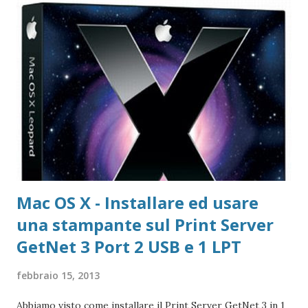
copia gratuita per 1 anno Adobe Reader Get Adobe Acrobat
e Adobe Reader Cartella tutte le versioni Adobe Reader da
scaricare offline Microsoft 365 Accedere ad area riservata
Microsoft 365 Scarica Office (365 o versione unica) dal Sito
Microsoft Windows 365 VideoLAN VLC Video Player Pagina
di Download di VLC Pix Resizer for Windows Pagina
dell'autore del progr...
Mac OS X - Installare ed usare
una stampante sul Print Server
GetNet 3 Port 2 USB e 1 LPT
febbraio 15, 2013
Abbiamo visto come installare il Print Server GetNet 3 in 1