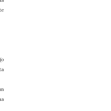
te
(o
ta
un
ha