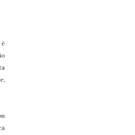
 è
io
ta
e,
on
ca