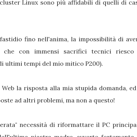
cluster Linux sono più affidabili di quelli di ca
stidio fino nell'anima, la impossibilità di ave
a che con immensi sacrifici tecnici riesco
li ultimi tempi del mio mitico P200).
Web la risposta alla mia stupida domanda, ed
poste ad altri problemi, ma non a questo!
erata" necessità di riformattare il PC principa
dell'ultima piastra madre, avverto fortemente 