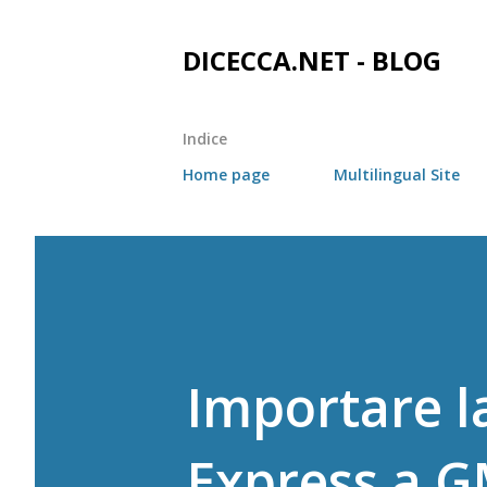
DICECCA.NET - BLOG
Indice
Home page
Multilingual Site
Importare l
Express a G