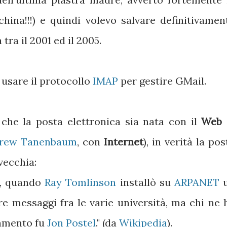
china!!!) e quindi volevo salvare definitivamen
tra il 2001 ed il 2005.
 usare il protocollo
IMAP
per gestire GMail.
 che la posta elettronica sia nata con il
Web
rew Tanenbaum
, con
Internet
), in verità la pos
vecchia:
72, quando
Ray Tomlinson
installò su
ARPANET
e messaggi fra le varie università, ma chi ne 
namento fu
Jon Postel
." (da
Wikipedia
).