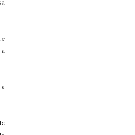
sa
re
 a
 a
le
la