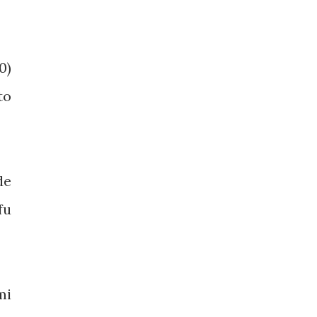
0)
to
de
fu
mi