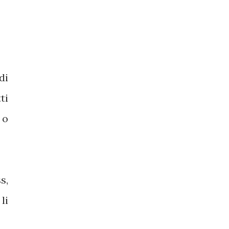
di
ti
 o
s,
li