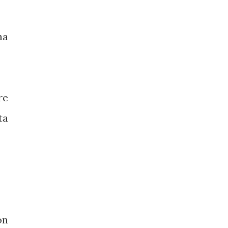
ha
re
ta
on