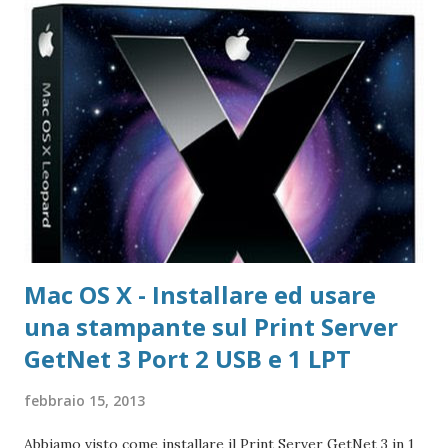
copia gratuita per 1 anno Adobe Reader Get Adobe Acrobat
e Adobe Reader Cartella tutte le versioni Adobe Reader da
scaricare offline Microsoft 365 Accedere ad area riservata
Microsoft 365 Scarica Office (365 o versione unica) dal Sito
Microsoft Windows 365 VideoLAN VLC Video Player Pagina
di Download di VLC Pix Resizer for Windows Pagina
dell'autore del progr...
Mac OS X - Installare ed usare
una stampante sul Print Server
GetNet 3 Port 2 USB e 1 LPT
febbraio 15, 2013
Abbiamo visto come installare il Print Server GetNet 3 in 1