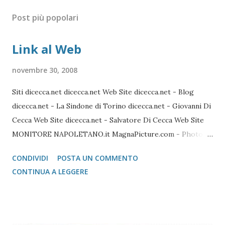
Post più popolari
Link al Web
novembre 30, 2008
Siti dicecca.net dicecca.net Web Site dicecca.net - Blog
dicecca.net - La Sindone di Torino dicecca.net - Giovanni Di
Cecca Web Site dicecca.net - Salvatore Di Cecca Web Site
MONITORE NAPOLETANO.it MagnaPicture.com - Photo
Agency Lista di Comandi Linux Shell Lista di Comandi Linux
CONDIVIDI
POSTA UN COMMENTO
Mozilla FireFox / Thunderbird / FileZilla Portable FireFox
CONTINUA A LEGGERE
Download localizzati FireFox Portable - Pagina download
localizzati ThunterBird Portable - Pagina dei download
localizzati FileZilla Portable Avast Avast Download Avast
Registrazione Vecchie versioni Avast Attivazione della